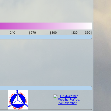
| 240
| 270
| 300
| 330
360 |