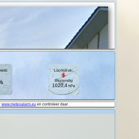
heid:
Luchtdruk:
%
Bestendig
1020,4
hPa
:
www.meteoalarm.eu
en controleer daar .