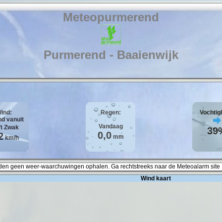
Meteopurmerend
Purmerend - Baaienwijk
ind:
Regen:
Vochtig
Vandaag
ft
Zwak
39
0,0
2
mm
km/h
en geen weer-waarchuwingen ophalen. Ga rechtstreeks naar de Meteoalarm site 
Wind kaart