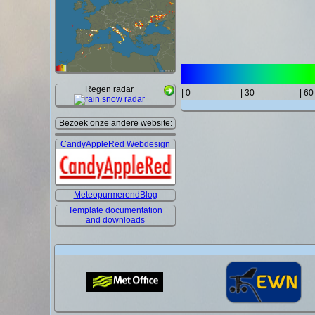
Regen radar
| 0
| 30
| 60
Bezoek onze andere website:
CandyAppleRed Webdesign
MeteopurmerendBlog
Template documentation
and downloads