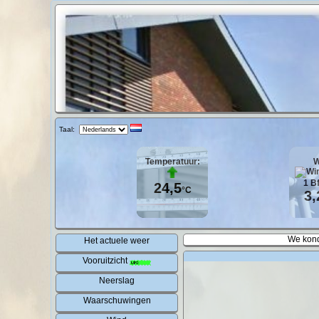
Taal:
Temperatuur:
W
1
B
24,5
°C
3,
We kond
Het actuele weer
Vooruitzicht
Neerslag
Waarschuwingen