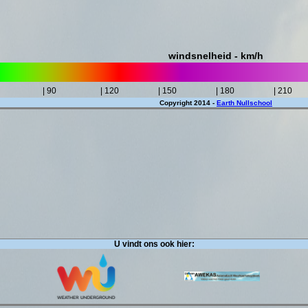
windsnelheid - km/h
| 90
| 120
| 150
| 180
| 210
Copyright 2014 -
Earth Nullschool
U vindt ons ook hier: