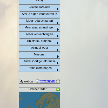
Wind
Zon/maan/aarde
Stel je eigen voorkeuren in
Meer radars/kaarten
Meer waarschuwingen
Meer verwachtingen
Hhistorie / almanak
Actueel weer
Mesonet
Andersoortige informatie
Demo extra pages
My webcam
Onweer radar