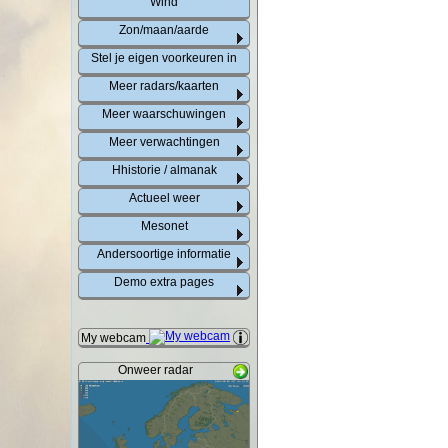
Wind
Zon/maan/aarde
Stel je eigen voorkeuren in
Meer radars/kaarten
Meer waarschuwingen
Meer verwachtingen
Hhistorie / almanak
Actueel weer
Mesonet
Andersoortige informatie
Demo extra pages
My webcam
Onweer radar