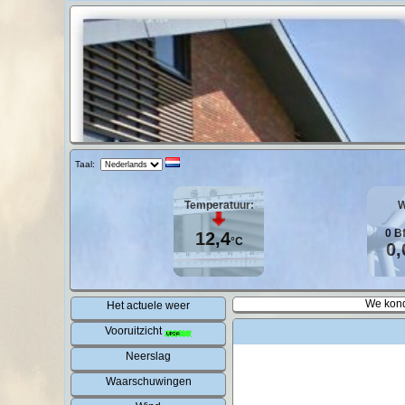
Taal:
Temperatuur:
W
0
B
12,4
°C
0,
We kond
Het actuele weer
Vooruitzicht
Neerslag
Waarschuwingen