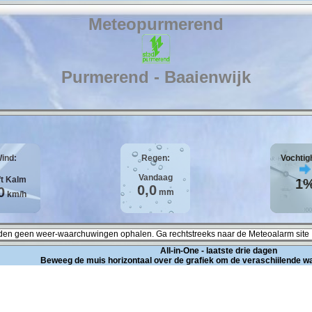
Meteopurmerend
Purmerend - Baaienwijk
ind:
Regen:
Vochtig
Vandaag
ft
Kalm
1
0,0
0
mm
km/h
en geen weer-waarchuwingen ophalen. Ga rechtstreeks naar de Meteoalarm site 
All-in-One - laatste drie dagen
Beweeg de muis horizontaal over de grafiek om de veraschiilende w