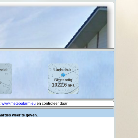
heid:
Luchtdruk:
%
Bestendig
1022,6
hPa
:
www.meteoalarm.eu
en controleer daar .
aardes weer te geven.