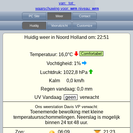
van: tot:
waarschuwing voor:
wrn
niveau:
wrn
PC Site
Weer
Contact
Huidig
Vooruitzicht
Customize
Huidig weer in Noord Holland om:
22:51
Comfortabel
Temperatuur:
16,0°C
Vochtigheid:
1%
Luchtdruk:
1022,8 hPa
Kalm
0,0 km/h
Regen vandaag:
0,0 mm
UV
Vandaag
geen
verwacht
Ons weerstation Davis VP verwacht:
Toenemende bewolking met kleine
temperatuursschommelingen. Neerslag is mogelijk
binnen 24 tot 48 uur.
Zon:
06:09
21:23