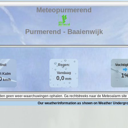
Meteopurmerend
Purmerend - Baaienwijk
ind:
Regen:
Vochtig
Vandaag
ft
Kalm
1
0,0
0
mm
km/h
en geen weer-waarchuwingen ophalen. Ga rechtstreeks naar de Meteoalarm site 
Our weatherinformation as shown on Weather Underg