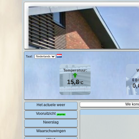
Taal:
Temperatuur:
W
0
B
15,8
°C
0,
We kond
Het actuele weer
Vooruitzicht
Neerslag
Waarschuwingen