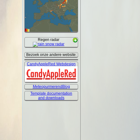
Regen radar
Bezoek onze andere website:
CandyAppleRed Webdesign
MeteopurmerendBlog
Template documentation
and downloads