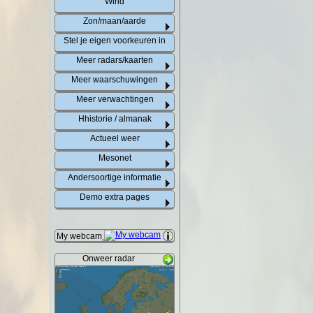
Wind
Zon/maan/aarde
Stel je eigen voorkeuren in
Meer radars/kaarten
Meer waarschuwingen
Meer verwachtingen
Hhistorie / almanak
Actueel weer
Mesonet
Andersoortige informatie
Demo extra pages
My webcam
Onweer radar