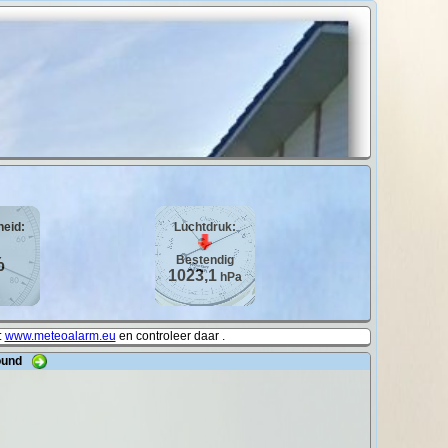
heid:
Luchtdruk:
%
Bestendig
1023,1
hPa
:
www.meteoalarm.eu
en controleer daar .
round